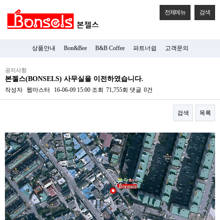
전체메뉴
검색
상품안내
Bon&Bee
B&B Coffee
파트너쉽
고객문의
공지사항
본젤스(BONSELS) 사무실을 이전하였습니다.
작성자
웹마스터
16-06-09 15:00
조회
71,755회
댓글
0건
검색
목록
본문